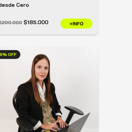
desde Cero
$185.000
$200.000
+INFO
8% OFF