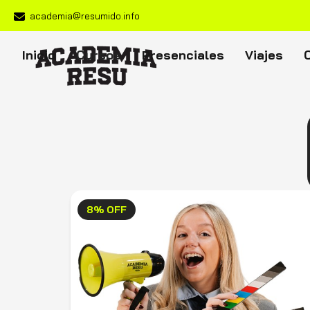
academia@resumido.info
Inicio
Cursos
Presenciales
Viajes
8% OFF