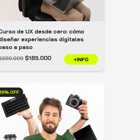
Curso de UX desde cero: cómo
diseñar experiencias digitales
paso a paso
$185.000
$200.000
+INFO
16% OFF