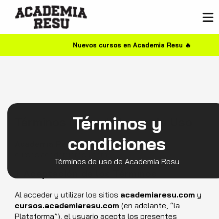
Nuevos cursos en Academia Resu 🔥
Términos y
Términos y Condiciones de Uso
condiciones
Academia Resu
– academiaresu.com /
cursos.academiaresu.com
Términos de uso de Academia Resu
1. Aceptación de los Términos
Al acceder y utilizar los sitios
academiaresu.com
y
cursos.academiaresu.com
(en adelante, “la
Plataforma”), el usuario acepta los presentes