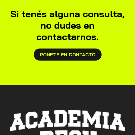
Si tenés alguna consulta,
no dudes en
contactarnos.
PONETE EN CONTACTO